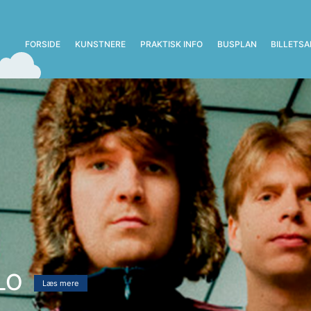
FORSIDE
(CURRENT)
KUNSTNERE
PRAKTISK INFO
BUSPLAN
BILLETS
 KJÆR & FEEL GOOD BAND
Læs