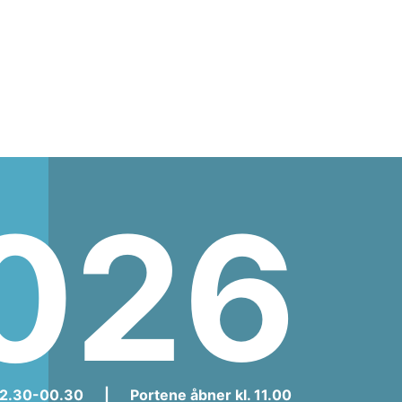
026
12.30-00.30
|
Portene åbner kl. 11.00