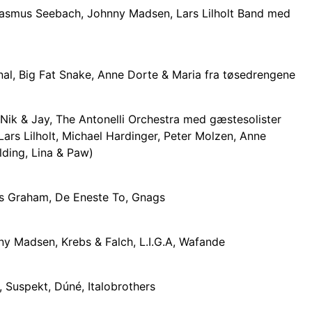
Rasmus Seebach, Johnny Madsen, Lars Lilholt Band med
al, Big Fat Snake, Anne Dorte & Maria fra tøsedrengene
Nik & Jay, The Antonelli Orchestra med gæstesolister
Lars Lilholt, Michael Hardinger, Peter Molzen, Anne
lding, Lina & Paw)
as Graham, De Eneste To, Gnags
y Madsen, Krebs & Falch, L.I.G.A, Wafande
, Suspekt, Dúné, Italobrothers